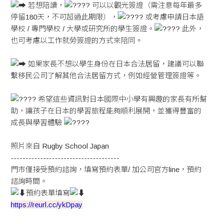
若想陪讀，
可以以觀光簽證（需注意每年最多
停留180天，不可超過此期限），
或考慮申請日本語
學校 / 專門學校 / 大學或研究所的學生簽證。
此外，
也可考慮以工作就勞簽證的方式來陪同。
如果家長不想以學生身份在日本合法居留，建議可以聯
繫移民公司了解其他合法居留方式，例如經營管理簽證等。
希望這些資訊對日本國際中小學有興趣的家長有所幫
助，讓孩子在日本的學習旅程能夠順利展開，並獲得豐富的
成長與學習體驗
照片來自 Rugby School Japan
-------------------------------------
門市僅接受預約諮詢，填寫預約表單/ 加公司官方line，預約
諮詢時間。
預約表單填寫
https://reurl.cc/ykDpay